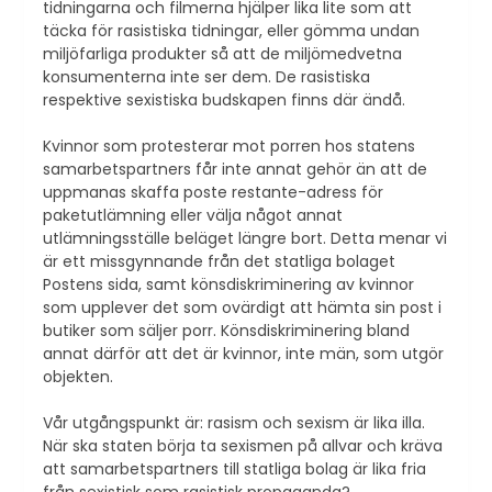
tidningarna och filmerna hjälper lika lite som att
täcka för rasistiska tidningar, eller gömma undan
miljöfarliga produkter så att de miljömedvetna
konsumenterna inte ser dem. De rasistiska
respektive sexistiska budskapen finns där ändå.
Kvinnor som protesterar mot porren hos statens
samarbetspartners får inte annat gehör än att de
uppmanas skaffa poste restante-adress för
paketutlämning eller välja något annat
utlämningsställe beläget längre bort. Detta menar vi
är ett missgynnande från det statliga bolaget
Postens sida, samt könsdiskriminering av kvinnor
som upplever det som ovärdigt att hämta sin post i
butiker som säljer porr. Könsdiskriminering bland
annat därför att det är kvinnor, inte män, som utgör
objekten.
Vår utgångspunkt är: rasism och sexism är lika illa.
När ska staten börja ta sexismen på allvar och kräva
att samarbetspartners till statliga bolag är lika fria
från sexistisk som rasistisk propaganda?