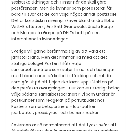
sexistiska tidningar och filmer när de skall göra
postärenden. Men de kvinnor som protesterar får
bara till svar att de kan välja något annat postställe.
Det är könsdiskriminering, skriver bland andra Ebba
Witt-Brattström, AnnBritt Grünewald, Ursula Berge
och Margareta Garpe på DN Debatt på den
internationella kvinnodagen.
Sverige vill gärna berömma sig av att vara ett
jämställt land. Men det rimmar illa med att det
statliga bolaget Posten tillåts välja
samarbetspartners som säljer filmer och tidningar
med bland annat så kallad fistfucking och rubriker
som går ut på att tjejen ska läxas upp i ”Jakten på
den perfekta avsugningen”. Hur kan ett statligt bolag
välja sådana samarbetspartners? Vi som undrar är
postkunder som reagerat på porrutbudet hos
Postens samarbetspartners – Ica-butiker,
jourbutiker, pressbyråer och bensinmackar.
Sexismen är så normaliserad att det tycks svårt att
få gehör för att den överhuvudtaget är ett problem.