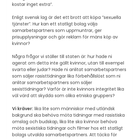
kostar inget extra”.
Enligt svensk lag är det ett brott att köpa ”sexuella
tjänster”. Hur kan ett statligt bolag välja
samarbetspartners som uppmuntrar, ger
prisupplysningar och gör reklam för mäns köp av
kvinnor?
Några frågor vi ställer till staten är: hur hade ni
agerat om detta inte gällt kvinnor, utan till exempel
svarta eller judar? Hade ni anlitat samarbetspartners
som säljer rasisttidningar lika förbehållslöst som ni
anlitar samarbetspartners som säljer
sexisttidningar? Varför är inte kvinnors integritet lika
väl värd att skydda som olika etniska gruppers?
Vi kräver:
lika lite som människor med utländsk
bakgrund ska behöva möta tidningar med rasistiska
omslag och budskap, lika lite ska kvinnor behöva
möta sexistiska tidningar och filmer hos ett statligt
bolags utvalda samarbetspartners. Att täcka för