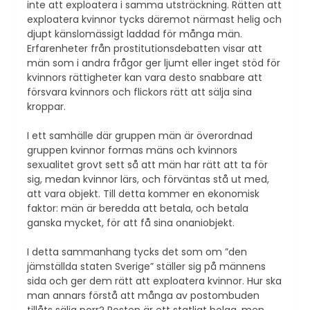
inte att exploatera i samma utsträckning. Rätten att
exploatera kvinnor tycks däremot närmast helig och
djupt känslomässigt laddad för många män.
Erfarenheter från prostitutionsdebatten visar att
män som i andra frågor ger ljumt eller inget stöd för
kvinnors rättigheter kan vara desto snabbare att
försvara kvinnors och flickors rätt att sälja sina
kroppar.
I ett samhälle där gruppen män är överordnad
gruppen kvinnor formas mäns och kvinnors
sexualitet grovt sett så att män har rätt att ta för
sig, medan kvinnor lärs, och förväntas stå ut med,
att vara objekt. Till detta kommer en ekonomisk
faktor: män är beredda att betala, och betala
ganska mycket, för att få sina onaniobjekt.
I detta sammanhang tycks det som om ”den
jämställda staten Sverige” ställer sig på männens
sida och ger dem rätt att exploatera kvinnor. Hur ska
man annars förstå att många av postombuden
tillåts sälja porr? Posten är ett statligt bolag, men