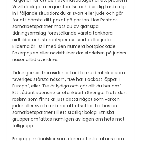
Vi vill dock göra en jämförelse och ber dig tänka dig
in i följande situation: du är svart eller jude och går
för att hämta ditt paket på posten. Hos Postens
samarbetspartner möts du av glansiga
tidningsomslag föreställande värsta tänkbara
nidbilder och stereotyper av svarta eller judar.
Bilderna är i stil med den numera bortplockade
Fazerpojken eller nazistbilder där storleken på judars
näsor alltid överdrivs.
Tidningarnas framsidor är täckta med rubriker som:
”Sveriges största näsor” , ”De har tjockast läppar i
Europa”, eller ”De är lydiga och gör allt du ber om”.
Ett sådant scenario är otänkbart i Sverige. Trots den
rasism som finns är just detta något som varken
judar eller svarta riskerar att utsättas för hos en
samarbetspartner till ett statligt bolag. Etniska
grupper omfattas nämligen av lagen om hets mot
folkgrupp.
En grupp människor som däremot inte räknas som