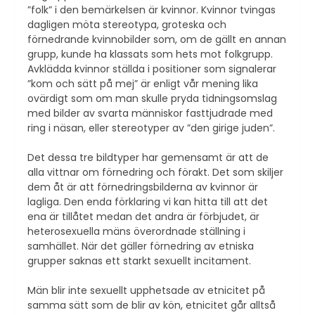
”folk” i den bemärkelsen är kvinnor. Kvinnor tvingas
dagligen möta stereotypa, groteska och
förnedrande kvinnobilder som, om de gällt en annan
grupp, kunde ha klassats som hets mot folkgrupp.
Avklädda kvinnor ställda i positioner som signalerar
”kom och sätt på mej” är enligt vår mening lika
ovärdigt som om man skulle pryda tidningsomslag
med bilder av svarta människor fasttjudrade med
ring i näsan, eller stereotyper av ”den girige juden”.
Det dessa tre bildtyper har gemensamt är att de
alla vittnar om förnedring och förakt. Det som skiljer
dem åt är att förnedringsbilderna av kvinnor är
lagliga. Den enda förklaring vi kan hitta till att det
ena är tillåtet medan det andra är förbjudet, är
heterosexuella mäns överordnade ställning i
samhället. När det gäller förnedring av etniska
grupper saknas ett starkt sexuellt incitament.
Män blir inte sexuellt upphetsade av etnicitet på
samma sätt som de blir av kön, etnicitet går alltså