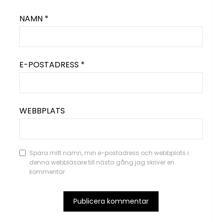
NAMN
*
E-POSTADRESS
*
WEBBPLATS
Spara mitt namn, min e-postadress och webbplats i
denna webbläsare till nästa gång jag skriver en
kommentar.