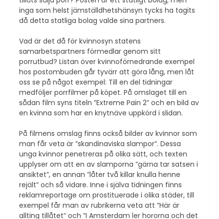
inga som helst jämställdhetshänsyn tycks ha tagits
då detta statliga bolag valde sina partners.
Vad är det då för kvinnosyn statens
samarbetspartners förmedlar genom sitt
porrutbud? Listan över kvinnoförnedrande exempel
hos postombuden går tyvärr att göra lång, men låt
oss se på något exempel: Till en del tidningar
medföljer porrfilmer på köpet. På omslaget till en
sådan film syns titeln ”Extreme Pain 2” och en bild av
en kvinna som har en knytnäve uppkörd i slidan.
På filmens omslag finns också bilder av kvinnor som
man får veta är ”skandinaviska slampor”. Dessa
unga kvinnor penetreras på olika sätt, och texten
upplyser om att en av slamporna ”gärna tar satsen i
ansiktet”, en annan ”låter två killar knulla henne
rejält” och så vidare. Inne i själva tidningen finns
reklamreportage om prostituerade i olika städer, till
exempel får man av rubrikerna veta att ”Här är
allting tillåtet” och ”I Amsterdam ler hororna och det